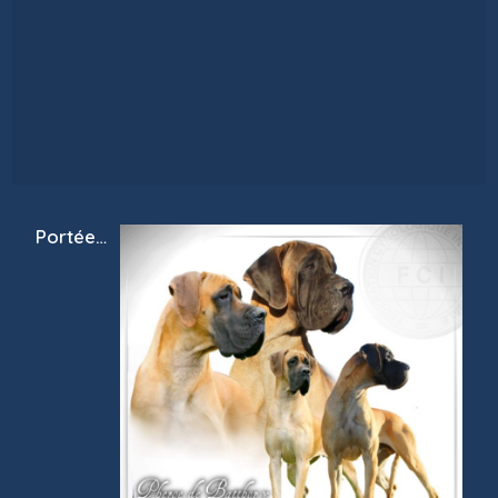
Portée
T? de
Batthory